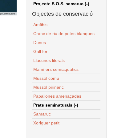
Projecte S.O.S. samaruc (-)
Objectes de conservació
p Contributors
Amfibis
Cranc de riu de potes blanques
Dunes
Gall fer
Llacunes litorals
Mamífers semiaquàtics
Mussol comú
Mussol pirinenc
Papallones amenaçades
Prats seminaturals (-)
Samaruc
Xoriguer petit