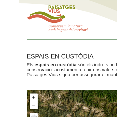
ESPAIS EN CUSTÒDIA
Els
espais en custòdia
són els indrets on 
conservació: acostumen a tenir uns valors n
Paisatges Vius signa per assegurar el mante
+
−