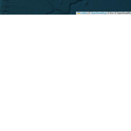
Leaflet
|
©
OpenStreetMap
, © Esri © OpenStreetMa