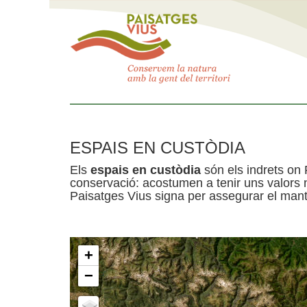
ESPAIS EN CUSTÒDIA
Els
espais en custòdia
són els indrets on 
conservació: acostumen a tenir uns valors n
Paisatges Vius signa per assegurar el mante
+
−