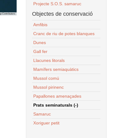
Projecte S.O.S. samaruc
Objectes de conservació
p Contributors
Amfibis
Cranc de riu de potes blanques
Dunes
Gall fer
Llacunes litorals
Mamífers semiaquàtics
Mussol comú
Mussol pirinenc
Papallones amenaçades
Prats seminaturals (-)
Samaruc
Xoriguer petit