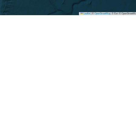
Leaflet
|
©
OpenStreetMap
, © Esri © OpenStreetMa