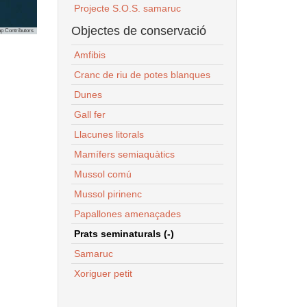
Projecte S.O.S. samaruc
Objectes de conservació
p Contributors
Amfibis
Cranc de riu de potes blanques
Dunes
Gall fer
Llacunes litorals
Mamífers semiaquàtics
Mussol comú
Mussol pirinenc
Papallones amenaçades
Prats seminaturals (-)
Samaruc
Xoriguer petit