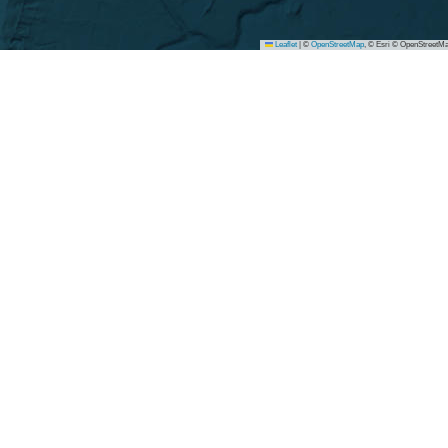
Leaflet
|
©
OpenStreetMap
, © Esri © OpenStreetMa