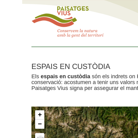
ESPAIS EN CUSTÒDIA
Els
espais en custòdia
són els indrets on 
conservació: acostumen a tenir uns valors n
Paisatges Vius signa per assegurar el mante
+
−