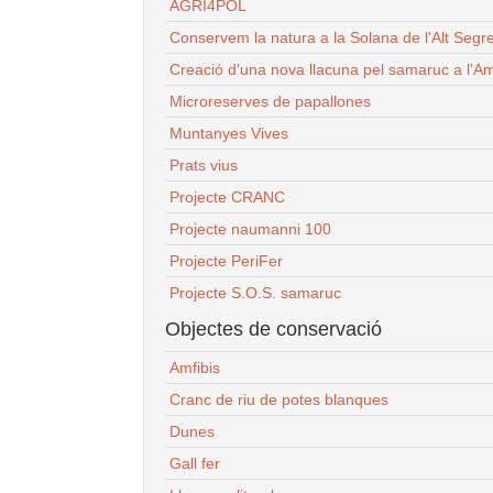
AGRI4POL
Conservem la natura a la Solana de l'Alt Segr
Creació d'una nova llacuna pel samaruc a l'Am
Microreserves de papallones
Muntanyes Vives
Prats vius
Projecte CRANC
Projecte naumanni 100
Projecte PeriFer
Projecte S.O.S. samaruc
Objectes de conservació
Amfibis
Cranc de riu de potes blanques
Dunes
Gall fer