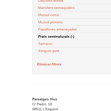
Llacunes litorals
Mamífers semiaquàtics
Mussol comú
Mussol pirinenc
Papallones amenaçades
Prats seminaturals (-)
Samaruc
Xoriguer petit
Eliminar filtres
Paisatges Vius
C/ Padró, 10
08511 L’Esquirol