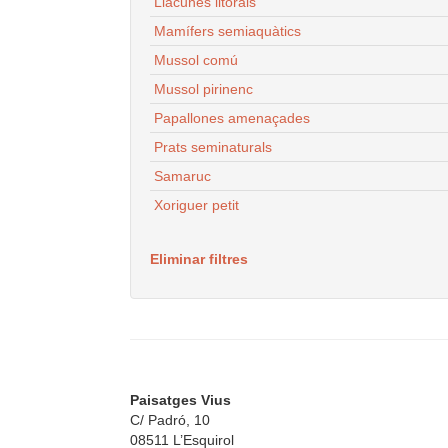
Llacunes litorals
Mamífers semiaquàtics
Mussol comú
Mussol pirinenc
Papallones amenaçades
Prats seminaturals
Samaruc
Xoriguer petit
Eliminar filtres
Paisatges Vius
C/ Padró, 10
08511 L’Esquirol