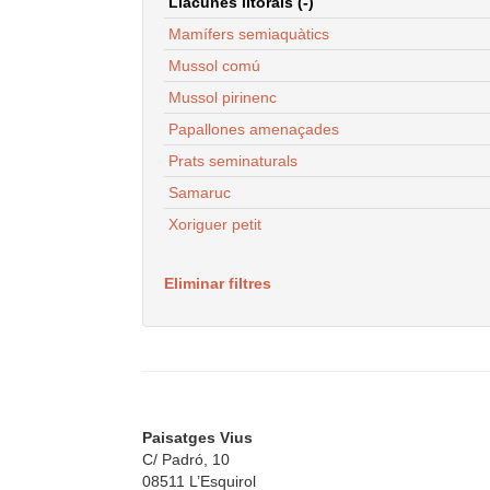
Llacunes litorals (-)
Mamífers semiaquàtics
Mussol comú
Mussol pirinenc
Papallones amenaçades
Prats seminaturals
Samaruc
Xoriguer petit
Eliminar filtres
Paisatges Vius
C/ Padró, 10
08511 L’Esquirol