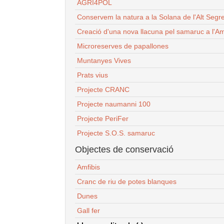
AGRI4POL
Conservem la natura a la Solana de l'Alt Segr
Creació d'una nova llacuna pel samaruc a l'Am
Microreserves de papallones
Muntanyes Vives
Prats vius
Projecte CRANC
Projecte naumanni 100
Projecte PeriFer
Projecte S.O.S. samaruc
Objectes de conservació
Amfibis
Cranc de riu de potes blanques
Dunes
Gall fer