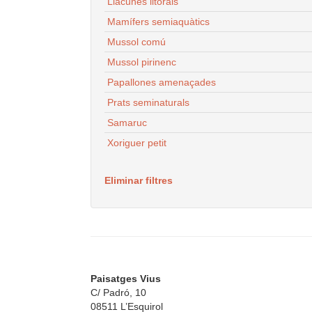
Llacunes litorals
Mamífers semiaquàtics
Mussol comú
Mussol pirinenc
Papallones amenaçades
Prats seminaturals
Samaruc
Xoriguer petit
Eliminar filtres
Paisatges Vius
C/ Padró, 10
08511 L’Esquirol