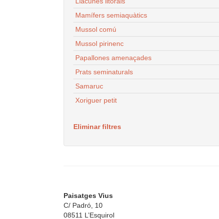
Llacunes litorals
Mamífers semiaquàtics
Mussol comú
Mussol pirinenc
Papallones amenaçades
Prats seminaturals
Samaruc
Xoriguer petit
Eliminar filtres
Paisatges Vius
C/ Padró, 10
08511 L’Esquirol