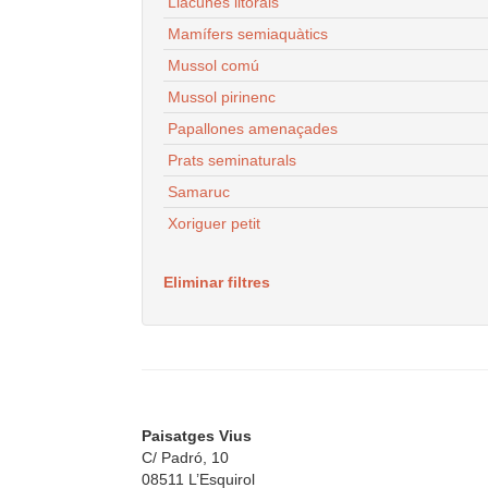
Llacunes litorals
Mamífers semiaquàtics
Mussol comú
Mussol pirinenc
Papallones amenaçades
Prats seminaturals
Samaruc
Xoriguer petit
Eliminar filtres
Paisatges Vius
C/ Padró, 10
08511 L’Esquirol