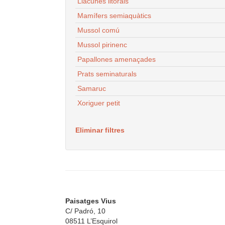
Llacunes litorals
Mamífers semiaquàtics
Mussol comú
Mussol pirinenc
Papallones amenaçades
Prats seminaturals
Samaruc
Xoriguer petit
Eliminar filtres
Paisatges Vius
C/ Padró, 10
08511 L’Esquirol