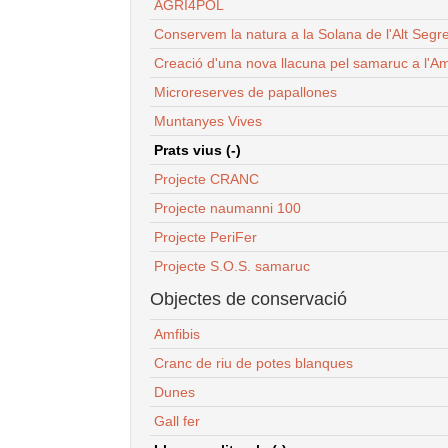
AGRI4POL
Conservem la natura a la Solana de l'Alt Segr
Creació d'una nova llacuna pel samaruc a l'Am
Microreserves de papallones
Muntanyes Vives
Prats vius (-)
Projecte CRANC
Projecte naumanni 100
Projecte PeriFer
Projecte S.O.S. samaruc
Objectes de conservació
Amfibis
Cranc de riu de potes blanques
Dunes
Gall fer