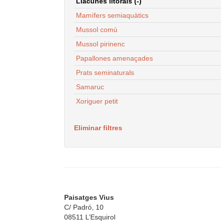
Llacunes litorals (-)
Mamífers semiaquàtics
Mussol comú
Mussol pirinenc
Papallones amenaçades
Prats seminaturals
Samaruc
Xoriguer petit
Eliminar filtres
Paisatges Vius
C/ Padró, 10
08511 L’Esquirol