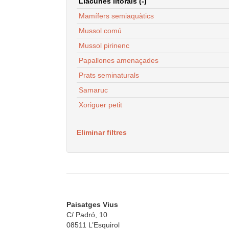
Llacunes litorals (-)
Mamífers semiaquàtics
Mussol comú
Mussol pirinenc
Papallones amenaçades
Prats seminaturals
Samaruc
Xoriguer petit
Eliminar filtres
Paisatges Vius
C/ Padró, 10
08511 L’Esquirol