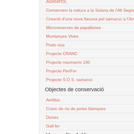
AGRI4POL
Conservem la natura a la Solana de l'Alt Segr
Creació d'una nova llacuna pel samaruc a l'Am
Microreserves de papallones
Muntanyes Vives
Prats vius
Projecte CRANC
Projecte naumanni 100
Projecte PeriFer
Projecte S.O.S. samaruc
Objectes de conservació
Amfibis
Cranc de riu de potes blanques
Dunes
Gall fer