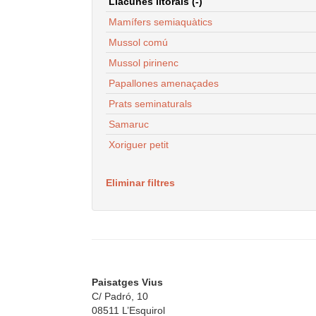
Llacunes litorals (-)
Mamífers semiaquàtics
Mussol comú
Mussol pirinenc
Papallones amenaçades
Prats seminaturals
Samaruc
Xoriguer petit
Eliminar filtres
Paisatges Vius
C/ Padró, 10
08511 L’Esquirol