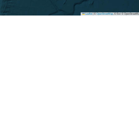
Leaflet
|
©
OpenStreetMap
, © Esri © OpenStreetMa