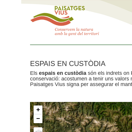
ESPAIS EN CUSTÒDIA
Els
espais en custòdia
són els indrets on 
conservació: acostumen a tenir uns valors n
Paisatges Vius signa per assegurar el mante
+
−