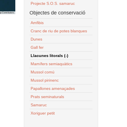
Projecte S.O.S. samaruc
Objectes de conservació
p Contributors
Amfibis
Cranc de riu de potes blanques
Dunes
Gall fer
Llacunes litorals (-)
Mamífers semiaquàtics
Mussol comú
Mussol pirinenc
Papallones amenaçades
Prats seminaturals
Samaruc
Xoriguer petit