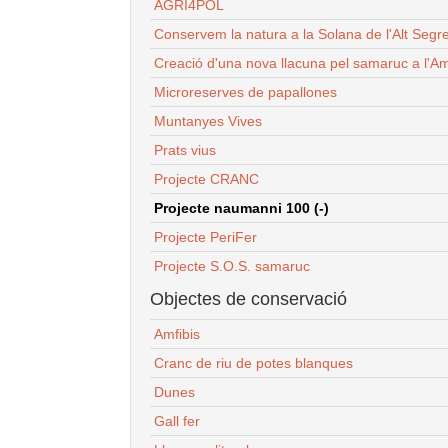
AGRI4POL
Conservem la natura a la Solana de l'Alt Segr
Creació d'una nova llacuna pel samaruc a l'Am
Microreserves de papallones
Muntanyes Vives
Prats vius
Projecte CRANC
Projecte naumanni 100 (-)
Projecte PeriFer
Projecte S.O.S. samaruc
Objectes de conservació
Amfibis
Cranc de riu de potes blanques
Dunes
Gall fer