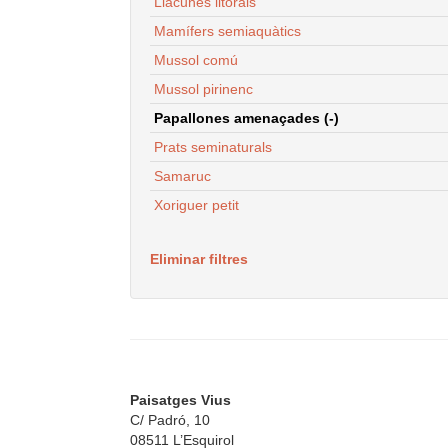
Llacunes litorals
Mamífers semiaquàtics
Mussol comú
Mussol pirinenc
Papallones amenaçades (-)
Prats seminaturals
Samaruc
Xoriguer petit
Eliminar filtres
Paisatges Vius
C/ Padró, 10
08511 L’Esquirol