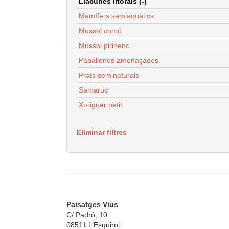
Llacunes litorals (-)
Mamífers semiaquàtics
Mussol comú
Mussol pirinenc
Papallones amenaçades
Prats seminaturals
Samaruc
Xoriguer petit
Eliminar filtres
Paisatges Vius
C/ Padró, 10
08511 L’Esquirol