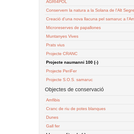
AGRI4POL
Conservem la natura a la Solana de l'Alt Segr
Creació d'una nova llacuna pel samaruc a l'Am
Microreserves de papallones
Muntanyes Vives
Prats vius
Projecte CRANC
Projecte naumanni 100 (-)
Projecte PeriFer
Projecte S.O.S. samaruc
Objectes de conservació
Amfibis
Cranc de riu de potes blanques
Dunes
Gall fer