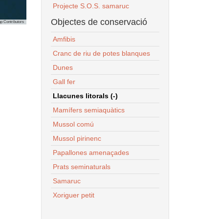
Projecte S.O.S. samaruc
Objectes de conservació
p Contributors
Amfibis
Cranc de riu de potes blanques
Dunes
Gall fer
Llacunes litorals (-)
Mamífers semiaquàtics
Mussol comú
Mussol pirinenc
Papallones amenaçades
Prats seminaturals
Samaruc
Xoriguer petit