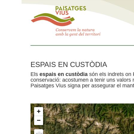
ESPAIS EN CUSTÒDIA
Els
espais en custòdia
són els indrets on 
conservació: acostumen a tenir uns valors n
Paisatges Vius signa per assegurar el mante
+
−