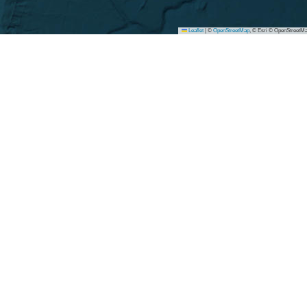
Leaflet
|
©
OpenStreetMap
, © Esri © OpenStreetMa