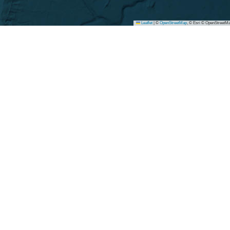
Leaflet
|
©
OpenStreetMap
, © Esri © OpenStreetMa