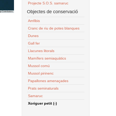
Projecte S.O.S. samaruc
Objectes de conservació
p Contributors
Amfibis
Cranc de riu de potes blanques
Dunes
Gall fer
Llacunes litorals
Mamífers semiaquàtics
Mussol comú
Mussol pirinenc
Papallones amenaçades
Prats seminaturals
Samaruc
Xoriguer petit (-)