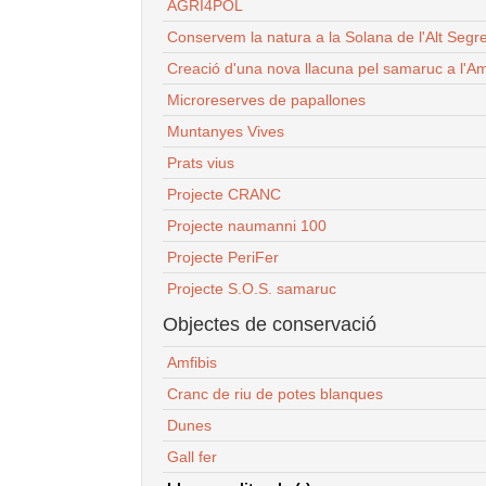
AGRI4POL
Conservem la natura a la Solana de l'Alt Segr
Creació d'una nova llacuna pel samaruc a l'Am
Microreserves de papallones
Muntanyes Vives
Prats vius
Projecte CRANC
Projecte naumanni 100
Projecte PeriFer
Projecte S.O.S. samaruc
Objectes de conservació
Amfibis
Cranc de riu de potes blanques
Dunes
Gall fer