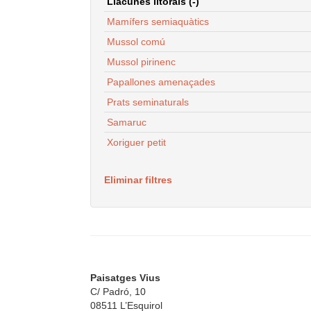
Llacunes litorals (-)
Mamífers semiaquàtics
Mussol comú
Mussol pirinenc
Papallones amenaçades
Prats seminaturals
Samaruc
Xoriguer petit
Eliminar filtres
Paisatges Vius
C/ Padró, 10
08511 L’Esquirol