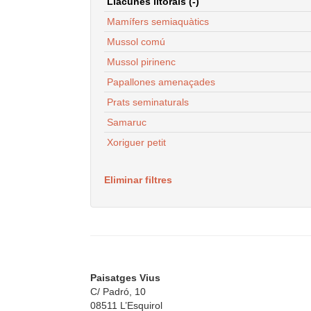
Llacunes litorals (-)
Mamífers semiaquàtics
Mussol comú
Mussol pirinenc
Papallones amenaçades
Prats seminaturals
Samaruc
Xoriguer petit
Eliminar filtres
Paisatges Vius
C/ Padró, 10
08511 L’Esquirol