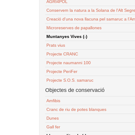
AGRI4POL
Conservem la natura a la Solana de l'Alt Segr
Creació d'una nova llacuna pel samaruc a l'Am
Microreserves de papallones
Muntanyes Vives (-)
Prats vius
Projecte CRANC
Projecte naumanni 100
Projecte PeriFer
Projecte S.O.S. samaruc
Objectes de conservació
Amfibis
Cranc de riu de potes blanques
Dunes
Gall fer