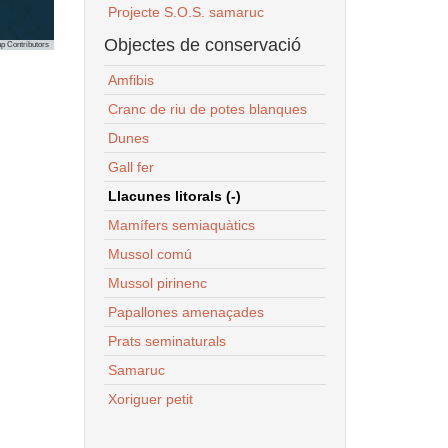
Projecte S.O.S. samaruc
Objectes de conservació
p Contributors
Amfibis
Cranc de riu de potes blanques
Dunes
Gall fer
Llacunes litorals (-)
Mamífers semiaquàtics
Mussol comú
Mussol pirinenc
Papallones amenaçades
Prats seminaturals
Samaruc
Xoriguer petit