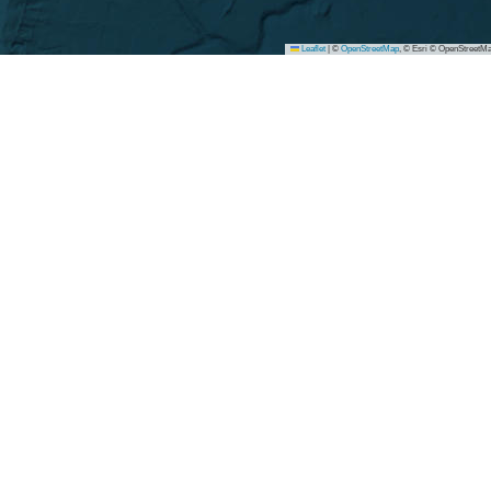
Leaflet
|
©
OpenStreetMap
, © Esri © OpenStreetMa