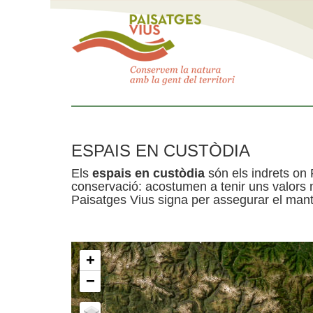
ESPAIS EN CUSTÒDIA
Els
espais en custòdia
són els indrets on 
conservació: acostumen a tenir uns valors n
Paisatges Vius signa per assegurar el mante
+
−