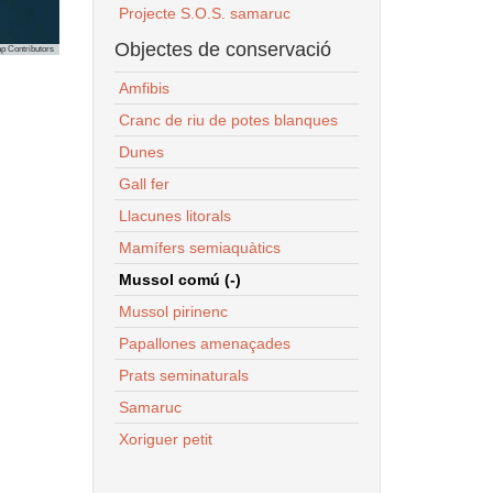
Projecte S.O.S. samaruc
Objectes de conservació
p Contributors
Amfibis
Cranc de riu de potes blanques
Dunes
Gall fer
Llacunes litorals
Mamífers semiaquàtics
Mussol comú (-)
Mussol pirinenc
Papallones amenaçades
Prats seminaturals
Samaruc
Xoriguer petit