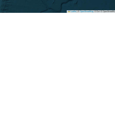
Leaflet
|
©
OpenStreetMap
, © Esri © OpenStreetMa