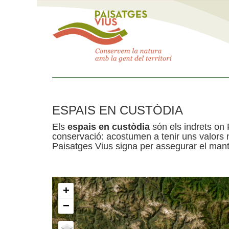
ESPAIS EN CUSTÒDIA
Els
espais en custòdia
són els indrets on 
conservació: acostumen a tenir uns valors n
Paisatges Vius signa per assegurar el mante
+
−