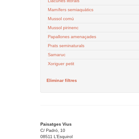
Llacunes litorals
Mamífers semiaquàtics
Mussol comú
Mussol pirinenc
Papallones amenaçades
Prats seminaturals
Samaruc
Xoriguer petit
Eliminar filtres
Paisatges Vius
C/ Padró, 10
08511 L’Esquirol