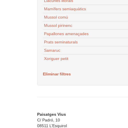
Llacunes litorals
Mamífers semiaquàtics
Mussol comú
Mussol pirinenc
Papallones amenaçades
Prats seminaturals
Samaruc
Xoriguer petit
Eliminar filtres
Paisatges Vius
C/ Padró, 10
08511 L’Esquirol