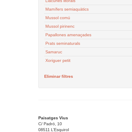
Llacunes litorals
Mamífers semiaquàtics
Mussol comú
Mussol pirinenc
Papallones amenaçades
Prats seminaturals
Samaruc
Xoriguer petit
Eliminar filtres
Paisatges Vius
C/ Padró, 10
08511 L’Esquirol