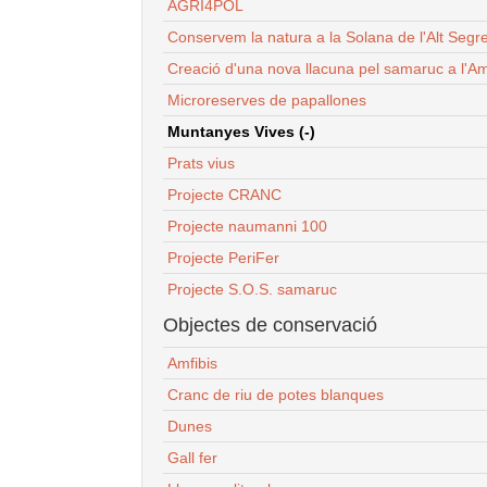
AGRI4POL
Conservem la natura a la Solana de l'Alt Segr
Creació d'una nova llacuna pel samaruc a l'Am
Microreserves de papallones
Muntanyes Vives (-)
Prats vius
Projecte CRANC
Projecte naumanni 100
Projecte PeriFer
Projecte S.O.S. samaruc
Objectes de conservació
Amfibis
Cranc de riu de potes blanques
Dunes
Gall fer