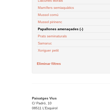
Llacunes litorals
Mamífers semiaquàtics
Mussol comú
Mussol pirinenc
Papallones amenaçades (-)
Prats seminaturals
Samaruc
Xoriguer petit
Eliminar filtres
Paisatges Vius
C/ Padró, 10
08511 L’Esquirol