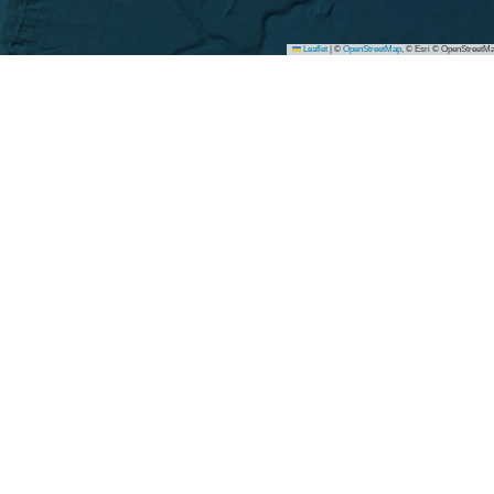
Leaflet
|
©
OpenStreetMap
, © Esri © OpenStreetMa