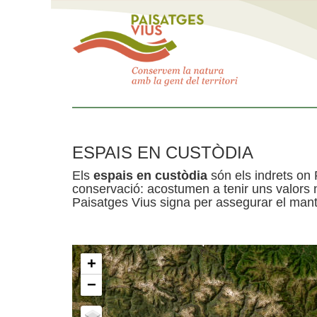
ESPAIS EN CUSTÒDIA
Els
espais en custòdia
són els indrets on 
conservació: acostumen a tenir uns valors n
Paisatges Vius signa per assegurar el mante
+
−