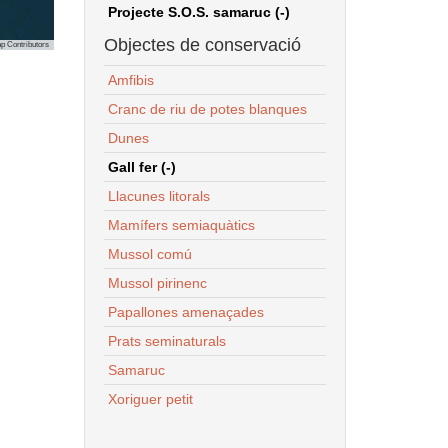
Projecte S.O.S. samaruc (-)
Objectes de conservació
p Contributors
Amfibis
Cranc de riu de potes blanques
Dunes
Gall fer (-)
Llacunes litorals
Mamífers semiaquàtics
Mussol comú
Mussol pirinenc
Papallones amenaçades
Prats seminaturals
Samaruc
Xoriguer petit