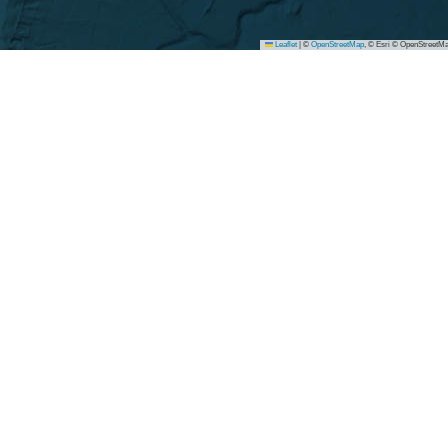
Leaflet
|
©
OpenStreetMap
, © Esri © OpenStreetMa