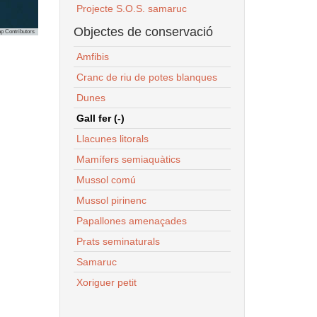
Projecte S.O.S. samaruc
Objectes de conservació
p Contributors
Amfibis
Cranc de riu de potes blanques
Dunes
Gall fer (-)
Llacunes litorals
Mamífers semiaquàtics
Mussol comú
Mussol pirinenc
Papallones amenaçades
Prats seminaturals
Samaruc
Xoriguer petit