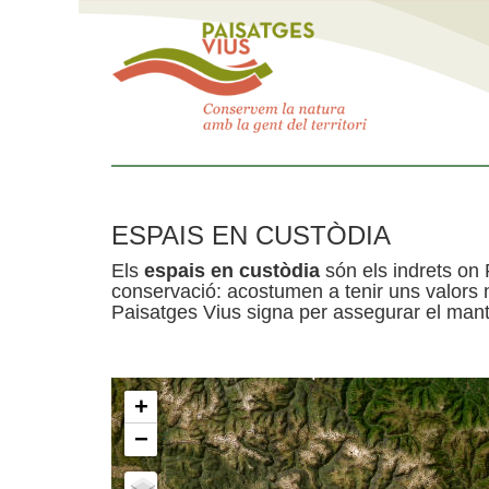
ESPAIS EN CUSTÒDIA
Els
espais en custòdia
són els indrets on 
conservació: acostumen a tenir uns valors n
Paisatges Vius signa per assegurar el mante
+
−