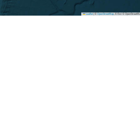
Leaflet
|
©
OpenStreetMap
, © Esri © OpenStreetMa