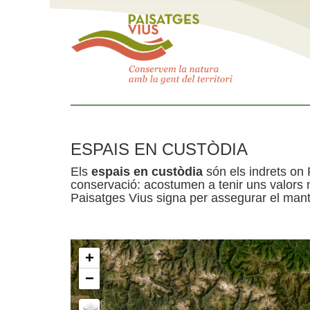
ESPAIS EN CUSTÒDIA
Els
espais en custòdia
són els indrets on 
conservació: acostumen a tenir uns valors n
Paisatges Vius signa per assegurar el mante
+
−