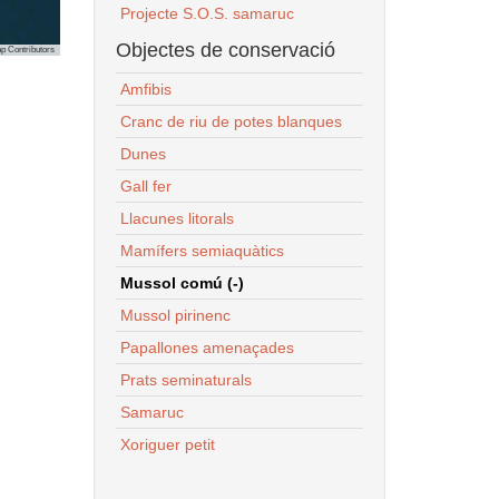
Projecte S.O.S. samaruc
Objectes de conservació
p Contributors
Amfibis
Cranc de riu de potes blanques
Dunes
Gall fer
Llacunes litorals
Mamífers semiaquàtics
Mussol comú (-)
Mussol pirinenc
Papallones amenaçades
Prats seminaturals
Samaruc
Xoriguer petit