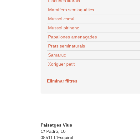
Llacunes litorals
Mamífers semiaquàtics
Mussol comú
Mussol pirinenc
Papallones amenaçades
Prats seminaturals
Samaruc
Xoriguer petit
Eliminar filtres
Paisatges Vius
C/ Padró, 10
08511 L’Esquirol