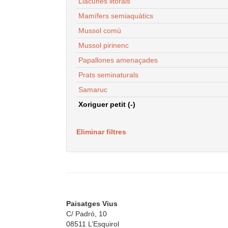
Llacunes litorals
Mamífers semiaquàtics
Mussol comú
Mussol pirinenc
Papallones amenaçades
Prats seminaturals
Samaruc
Xoriguer petit (-)
Eliminar filtres
Paisatges Vius
C/ Padró, 10
08511 L’Esquirol