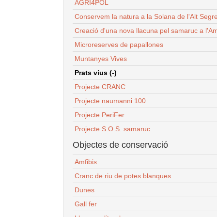
AGRI4POL
Conservem la natura a la Solana de l'Alt Segr
Creació d'una nova llacuna pel samaruc a l'Am
Microreserves de papallones
Muntanyes Vives
Prats vius (-)
Projecte CRANC
Projecte naumanni 100
Projecte PeriFer
Projecte S.O.S. samaruc
Objectes de conservació
Amfibis
Cranc de riu de potes blanques
Dunes
Gall fer