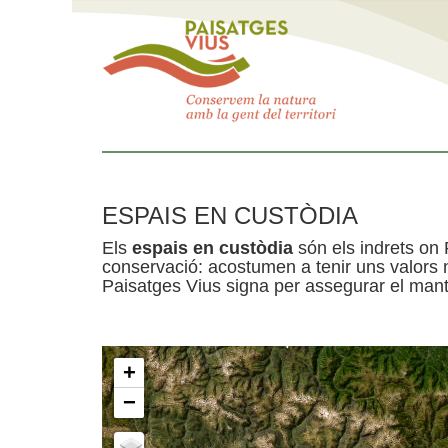
ESPAIS EN CUSTÒDIA
Els
espais en custòdia
són els indrets on 
conservació: acostumen a tenir uns valors n
Paisatges Vius signa per assegurar el mante
+
−