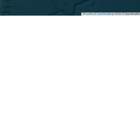
Leaflet
|
©
OpenStreetMap
, © Esri © OpenStreetMa