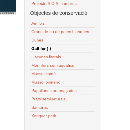
Projecte S.O.S. samaruc
Objectes de conservació
p Contributors
Amfibis
Cranc de riu de potes blanques
Dunes
Gall fer (-)
Llacunes litorals
Mamífers semiaquàtics
Mussol comú
Mussol pirinenc
Papallones amenaçades
Prats seminaturals
Samaruc
Xoriguer petit