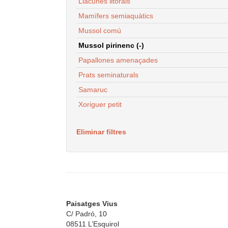
Llacunes litorals
Mamífers semiaquàtics
Mussol comú
Mussol pirinenc (-)
Papallones amenaçades
Prats seminaturals
Samaruc
Xoriguer petit
Eliminar filtres
Paisatges Vius
C/ Padró, 10
08511 L’Esquirol