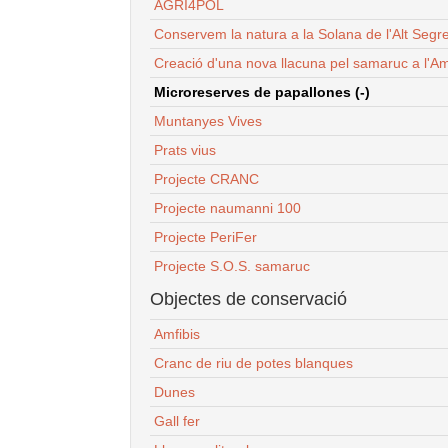
AGRI4POL
Conservem la natura a la Solana de l'Alt Segr
Creació d'una nova llacuna pel samaruc a l'Am
Microreserves de papallones (-)
Muntanyes Vives
Prats vius
Projecte CRANC
Projecte naumanni 100
Projecte PeriFer
Projecte S.O.S. samaruc
Objectes de conservació
Amfibis
Cranc de riu de potes blanques
Dunes
Gall fer