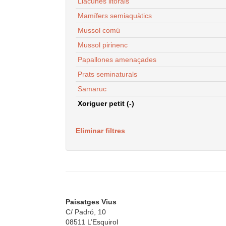
Llacunes litorals
Mamífers semiaquàtics
Mussol comú
Mussol pirinenc
Papallones amenaçades
Prats seminaturals
Samaruc
Xoriguer petit (-)
Eliminar filtres
Paisatges Vius
C/ Padró, 10
08511 L’Esquirol