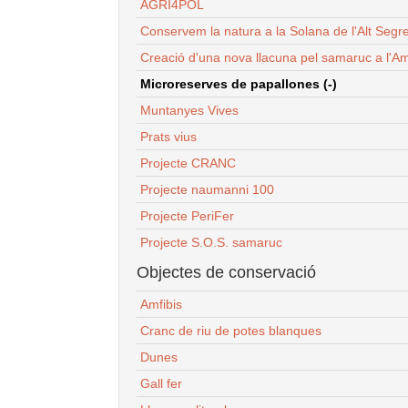
AGRI4POL
Conservem la natura a la Solana de l'Alt Segr
Creació d'una nova llacuna pel samaruc a l'Am
Microreserves de papallones (-)
Muntanyes Vives
Prats vius
Projecte CRANC
Projecte naumanni 100
Projecte PeriFer
Projecte S.O.S. samaruc
Objectes de conservació
Amfibis
Cranc de riu de potes blanques
Dunes
Gall fer