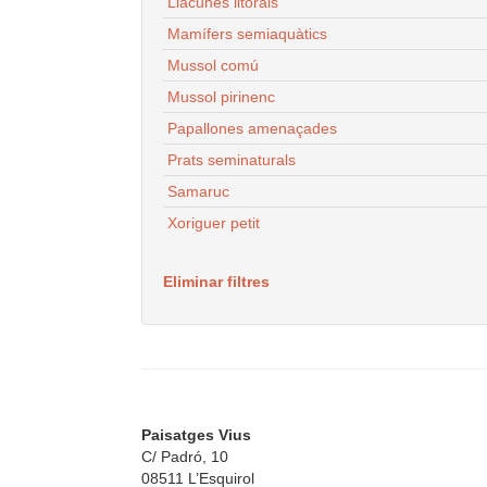
Llacunes litorals
Mamífers semiaquàtics
Mussol comú
Mussol pirinenc
Papallones amenaçades
Prats seminaturals
Samaruc
Xoriguer petit
Eliminar filtres
Paisatges Vius
C/ Padró, 10
08511 L’Esquirol