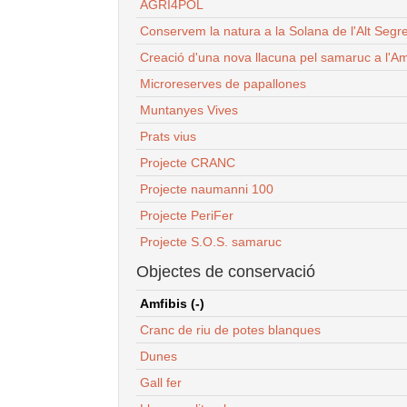
AGRI4POL
Conservem la natura a la Solana de l'Alt Segr
Creació d'una nova llacuna pel samaruc a l'Am
Microreserves de papallones
Muntanyes Vives
Prats vius
Projecte CRANC
Projecte naumanni 100
Projecte PeriFer
Projecte S.O.S. samaruc
Objectes de conservació
Amfibis (-)
Cranc de riu de potes blanques
Dunes
Gall fer