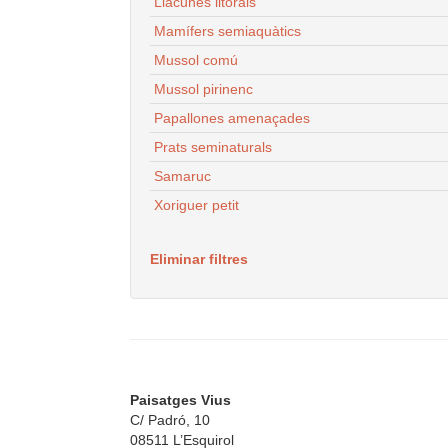
Llacunes litorals
Mamífers semiaquàtics
Mussol comú
Mussol pirinenc
Papallones amenaçades
Prats seminaturals
Samaruc
Xoriguer petit
Eliminar filtres
Paisatges Vius
C/ Padró, 10
08511 L’Esquirol