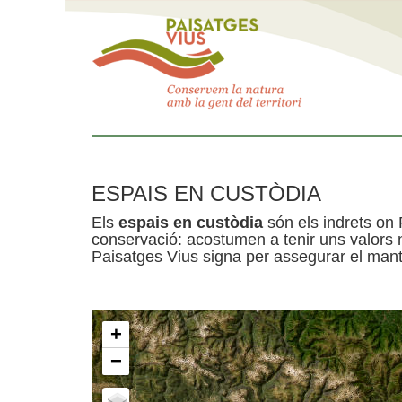
ESPAIS EN CUSTÒDIA
Els
espais en custòdia
són els indrets on 
conservació: acostumen a tenir uns valors n
Paisatges Vius signa per assegurar el mante
+
−