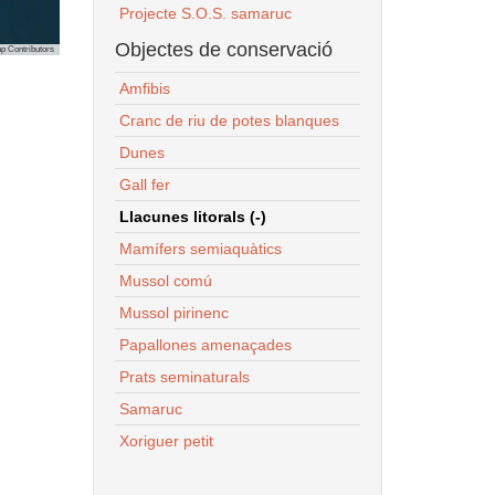
Projecte S.O.S. samaruc
Objectes de conservació
p Contributors
Amfibis
Cranc de riu de potes blanques
Dunes
Gall fer
Llacunes litorals (-)
Mamífers semiaquàtics
Mussol comú
Mussol pirinenc
Papallones amenaçades
Prats seminaturals
Samaruc
Xoriguer petit