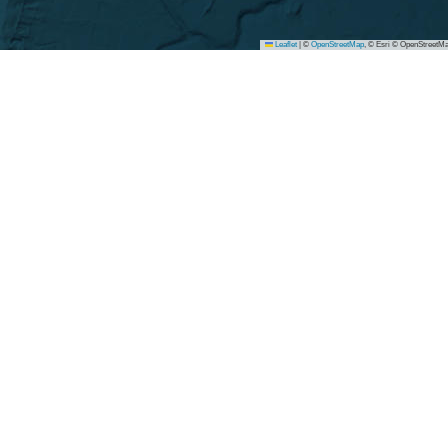
Leaflet
|
©
OpenStreetMap
, © Esri © OpenStreetMa