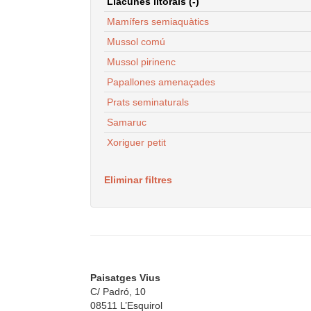
Llacunes litorals (-)
Mamífers semiaquàtics
Mussol comú
Mussol pirinenc
Papallones amenaçades
Prats seminaturals
Samaruc
Xoriguer petit
Eliminar filtres
Paisatges Vius
C/ Padró, 10
08511 L’Esquirol