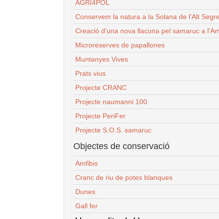
AGRI4POL
Conservem la natura a la Solana de l'Alt Segr
Creació d'una nova llacuna pel samaruc a l'Am
Microreserves de papallones
Muntanyes Vives
Prats vius
Projecte CRANC
Projecte naumanni 100
Projecte PeriFer
Projecte S.O.S. samaruc
Objectes de conservació
Amfibis
Cranc de riu de potes blanques
Dunes
Gall fer