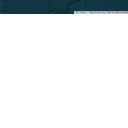
Leaflet
|
©
OpenStreetMap
, © Esri © OpenStreetMa