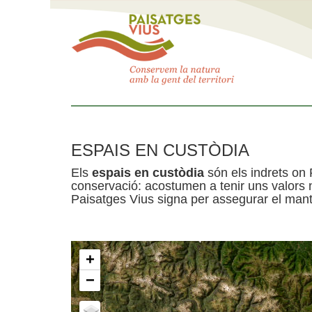
ESPAIS EN CUSTÒDIA
Els
espais en custòdia
són els indrets on 
conservació: acostumen a tenir uns valors n
Paisatges Vius signa per assegurar el mante
+
−