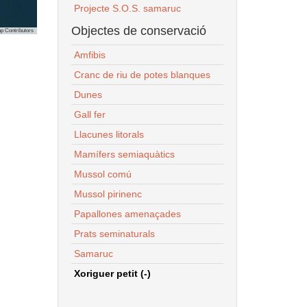
Projecte S.O.S. samaruc
Objectes de conservació
p Contributors
Amfibis
Cranc de riu de potes blanques
Dunes
Gall fer
Llacunes litorals
Mamífers semiaquàtics
Mussol comú
Mussol pirinenc
Papallones amenaçades
Prats seminaturals
Samaruc
Xoriguer petit (-)