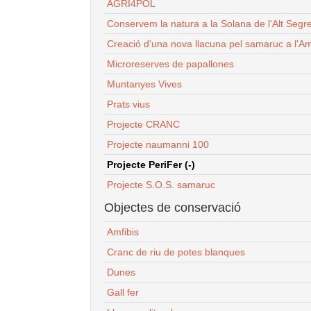
AGRI4POL
Conservem la natura a la Solana de l'Alt Segr
Creació d'una nova llacuna pel samaruc a l'Am
Microreserves de papallones
Muntanyes Vives
Prats vius
Projecte CRANC
Projecte naumanni 100
Projecte PeriFer (-)
Projecte S.O.S. samaruc
Objectes de conservació
Amfibis
Cranc de riu de potes blanques
Dunes
Gall fer