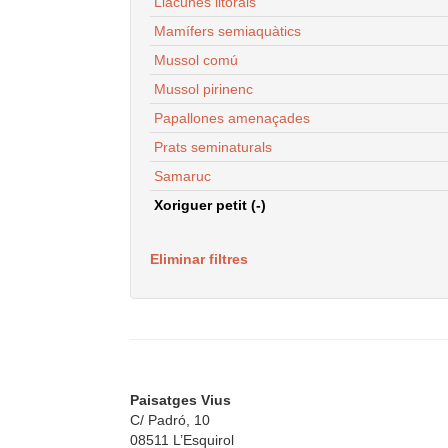
Llacunes litorals
Mamífers semiaquàtics
Mussol comú
Mussol pirinenc
Papallones amenaçades
Prats seminaturals
Samaruc
Xoriguer petit (-)
Eliminar filtres
Paisatges Vius
C/ Padró, 10
08511 L’Esquirol