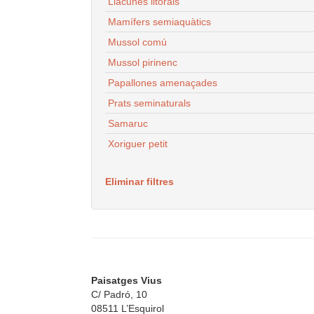
Llacunes litorals
Mamífers semiaquàtics
Mussol comú
Mussol pirinenc
Papallones amenaçades
Prats seminaturals
Samaruc
Xoriguer petit
Eliminar filtres
Paisatges Vius
C/ Padró, 10
08511 L’Esquirol