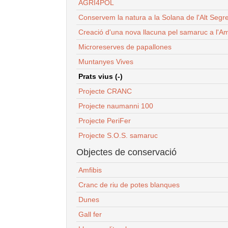
AGRI4POL
Conservem la natura a la Solana de l'Alt Segr
Creació d'una nova llacuna pel samaruc a l'Am
Microreserves de papallones
Muntanyes Vives
Prats vius (-)
Projecte CRANC
Projecte naumanni 100
Projecte PeriFer
Projecte S.O.S. samaruc
Objectes de conservació
Amfibis
Cranc de riu de potes blanques
Dunes
Gall fer