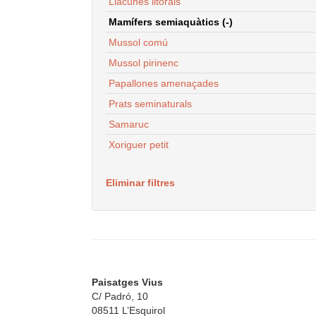
Llacunes litorals
Mamífers semiaquàtics (-)
Mussol comú
Mussol pirinenc
Papallones amenaçades
Prats seminaturals
Samaruc
Xoriguer petit
Eliminar filtres
Paisatges Vius
C/ Padró, 10
08511 L’Esquirol