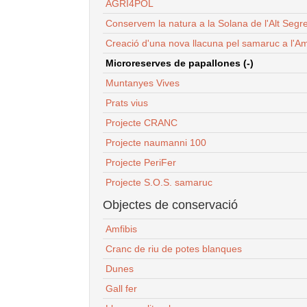
AGRI4POL
Conservem la natura a la Solana de l'Alt Segr
Creació d'una nova llacuna pel samaruc a l'Am
Microreserves de papallones (-)
Muntanyes Vives
Prats vius
Projecte CRANC
Projecte naumanni 100
Projecte PeriFer
Projecte S.O.S. samaruc
Objectes de conservació
Amfibis
Cranc de riu de potes blanques
Dunes
Gall fer