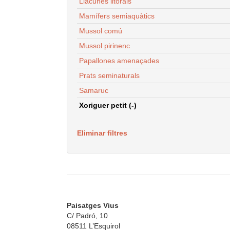
Llacunes litorals
Mamífers semiaquàtics
Mussol comú
Mussol pirinenc
Papallones amenaçades
Prats seminaturals
Samaruc
Xoriguer petit (-)
Eliminar filtres
Paisatges Vius
C/ Padró, 10
08511 L’Esquirol