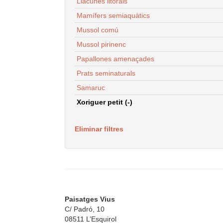
Llacunes litorals
Mamífers semiaquàtics
Mussol comú
Mussol pirinenc
Papallones amenaçades
Prats seminaturals
Samaruc
Xoriguer petit (-)
Eliminar filtres
Paisatges Vius
C/ Padró, 10
08511 L’Esquirol