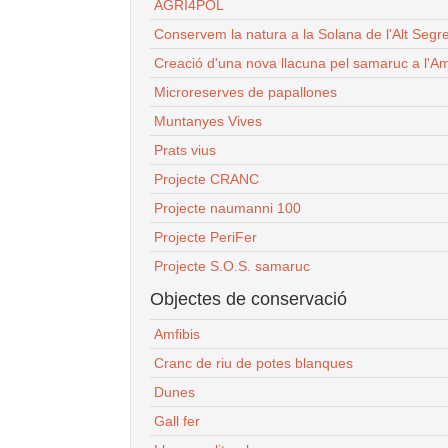
AGRI4POL
Conservem la natura a la Solana de l'Alt Segr
Creació d'una nova llacuna pel samaruc a l'Am
Microreserves de papallones
Muntanyes Vives
Prats vius
Projecte CRANC
Projecte naumanni 100
Projecte PeriFer
Projecte S.O.S. samaruc
Objectes de conservació
Amfibis
Cranc de riu de potes blanques
Dunes
Gall fer