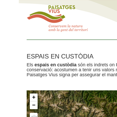
ESPAIS EN CUSTÒDIA
Els
espais en custòdia
són els indrets on 
conservació: acostumen a tenir uns valors n
Paisatges Vius signa per assegurar el mante
+
−