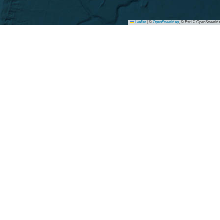
Leaflet
|
©
OpenStreetMap
, © Esri © OpenStreetMa