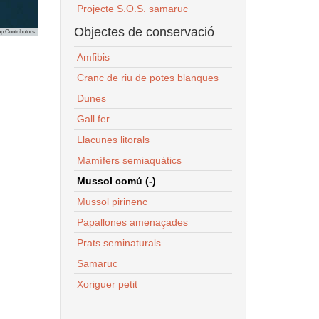
Projecte S.O.S. samaruc
Objectes de conservació
p Contributors
Amfibis
Cranc de riu de potes blanques
Dunes
Gall fer
Llacunes litorals
Mamífers semiaquàtics
Mussol comú (-)
Mussol pirinenc
Papallones amenaçades
Prats seminaturals
Samaruc
Xoriguer petit