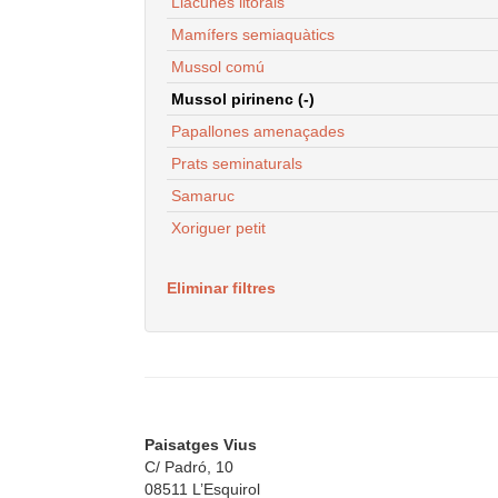
Llacunes litorals
Mamífers semiaquàtics
Mussol comú
Mussol pirinenc (-)
Papallones amenaçades
Prats seminaturals
Samaruc
Xoriguer petit
Eliminar filtres
Paisatges Vius
C/ Padró, 10
08511 L’Esquirol