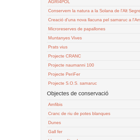
AGRI4POL
Conservem la natura a la Solana de l'Alt Segr
Creació d'una nova llacuna pel samaruc a l'Am
Microreserves de papallones
Muntanyes Vives
Prats vius
Projecte CRANC
Projecte naumanni 100
Projecte PeriFer
Projecte S.O.S. samaruc
Objectes de conservació
Amfibis
Cranc de riu de potes blanques
Dunes
Gall fer