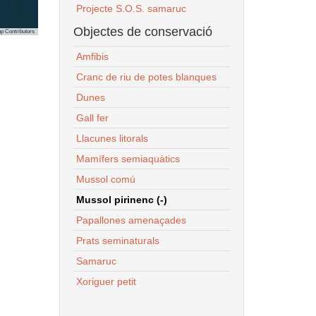
Projecte S.O.S. samaruc
Objectes de conservació
p Contributors
Amfibis
Cranc de riu de potes blanques
Dunes
Gall fer
Llacunes litorals
Mamífers semiaquàtics
Mussol comú
Mussol pirinenc (-)
Papallones amenaçades
Prats seminaturals
Samaruc
Xoriguer petit