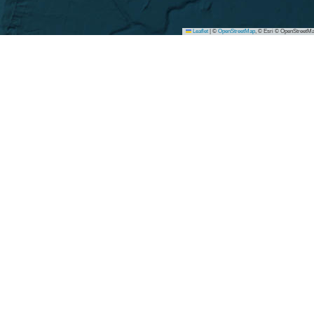
Leaflet
|
©
OpenStreetMap
, © Esri © OpenStreetMa