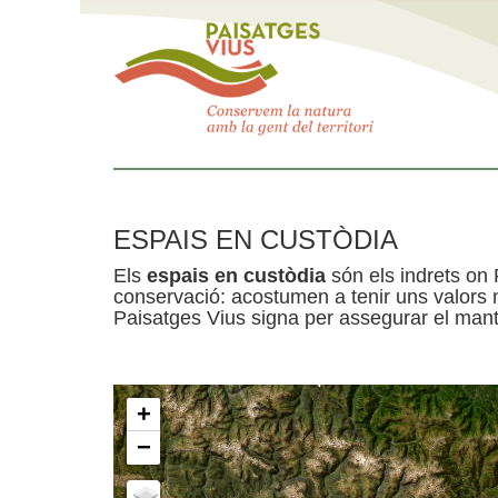
ESPAIS EN CUSTÒDIA
Els
espais en custòdia
són els indrets on 
conservació: acostumen a tenir uns valors n
Paisatges Vius signa per assegurar el mante
+
−