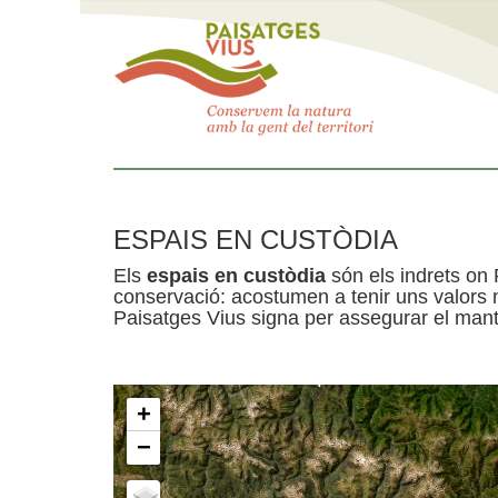
ESPAIS EN CUSTÒDIA
Els
espais en custòdia
són els indrets on 
conservació: acostumen a tenir uns valors n
Paisatges Vius signa per assegurar el mante
+
−