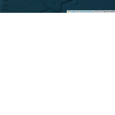
Leaflet
|
©
OpenStreetMap
, © Esri © OpenStreetMa