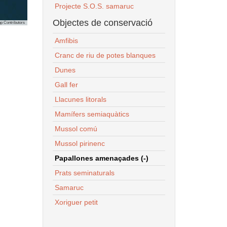
Projecte S.O.S. samaruc
Objectes de conservació
p Contributors
Amfibis
Cranc de riu de potes blanques
Dunes
Gall fer
Llacunes litorals
Mamífers semiaquàtics
Mussol comú
Mussol pirinenc
Papallones amenaçades (-)
Prats seminaturals
Samaruc
Xoriguer petit