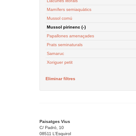
Llacunes litorals
Mamífers semiaquàtics
Mussol comú
Mussol pirinenc (-)
Papallones amenaçades
Prats seminaturals
Samaruc
Xoriguer petit
Eliminar filtres
Paisatges Vius
C/ Padró, 10
08511 L’Esquirol