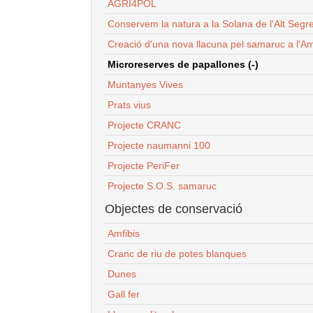
AGRI4POL
Conservem la natura a la Solana de l'Alt Segr
Creació d'una nova llacuna pel samaruc a l'Am
Microreserves de papallones (-)
Muntanyes Vives
Prats vius
Projecte CRANC
Projecte naumanni 100
Projecte PeriFer
Projecte S.O.S. samaruc
Objectes de conservació
Amfibis
Cranc de riu de potes blanques
Dunes
Gall fer