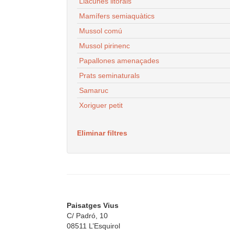
Llacunes litorals
Mamífers semiaquàtics
Mussol comú
Mussol pirinenc
Papallones amenaçades
Prats seminaturals
Samaruc
Xoriguer petit
Eliminar filtres
Paisatges Vius
C/ Padró, 10
08511 L’Esquirol